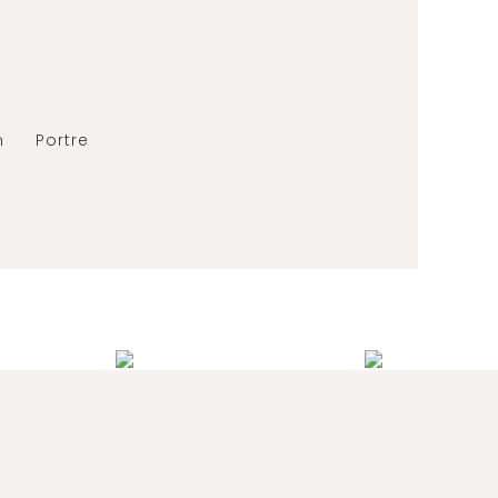
n
Portre