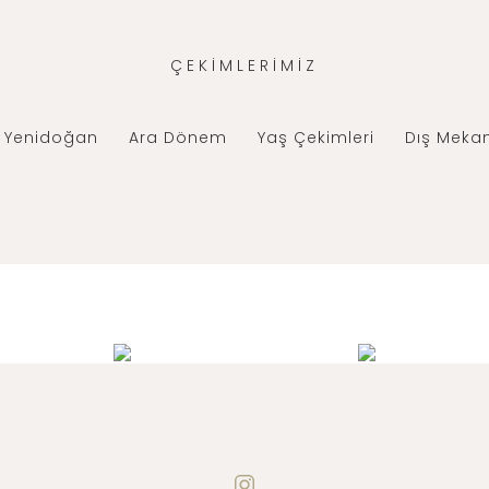
ÇEKİMLERİMİZ
Yenidoğan
Ara Dönem
Yaş Çekimleri
Dış Meka